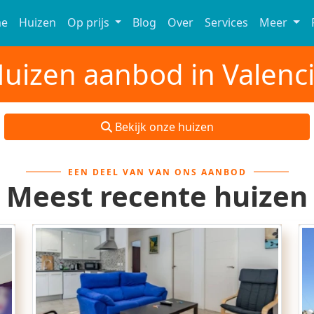
e
Huizen
Op prijs
Blog
Over
Services
Meer
uizen aanbod in Valenc
Bekijk onze huizen
EEN DEEL VAN VAN ONS AANBOD
Meest recente huizen