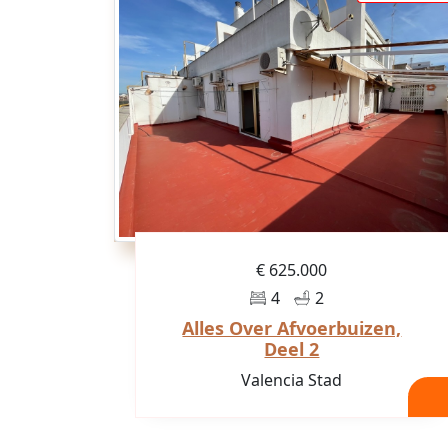
€ 625.000
4
2
Alles Over Afvoerbuizen,
Deel 2
Valencia Stad