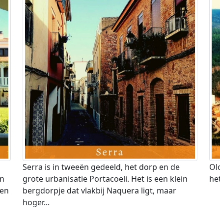
Serra is in tweeën gedeeld, het dorp en de
Ol
en
grote urbanisatie Portacoeli. Het is een klein
he
zen
bergdorpje dat vlakbij Naquera ligt, maar
hoger...