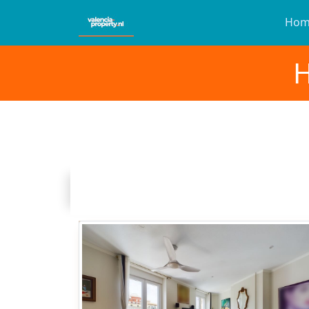
Hom
H